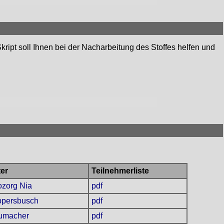
ript soll Ihnen bei der Nacharbeitung des Stoffes helfen und
er
Teilnehmerliste
zorg Nia
pdf
ppersbusch
pdf
humacher
pdf