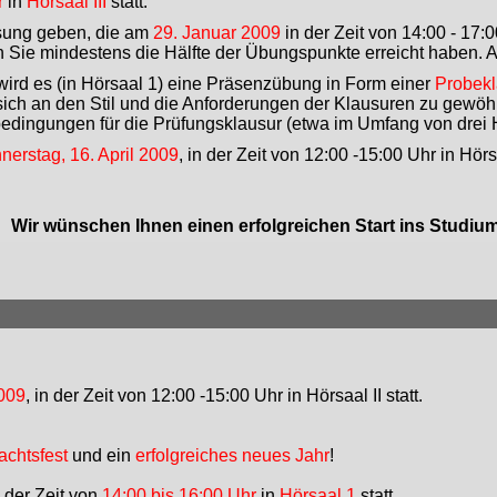
r
in
Hörsaal III
statt.
sung geben, die am
29. Januar 2009
in der Zeit von 14:00 - 17:0
Sie mindestens die Hälfte der Übungspunkte erreicht haben. 
ird es (in Hörsaal 1) eine Präsenzübung in Form einer
Probek
 sich an den Stil und die Anforderungen der Klausuren zu gewö
edingungen für die Prüfungsklausur (etwa im Umfang von drei
nerstag, 16. April 2009
, in der Zeit von 12:00 -15:00 Uhr in Hörsa
Wir wünschen Ihnen einen erfolgreichen Start ins Studium
2009
, in der Zeit von 12:00 -15:00 Uhr in Hörsaal II statt.
achtsfest
und ein
erfolgreiches neues Jahr
!
 der Zeit von
14:00 bis 16:00 Uhr
in
Hörsaal 1
statt.