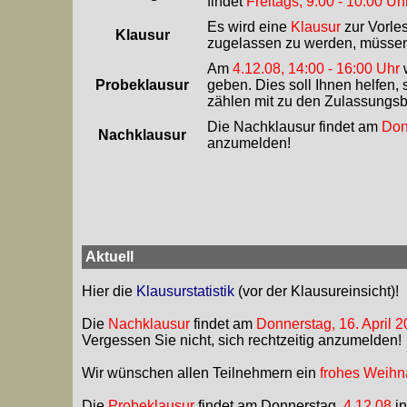
findet
Freitags, 9:00 - 10:00 Uh
Es wird eine
Klausur
zur Vorle
Klausur
zugelassen zu werden, müssen 
Am
4.12.08, 14:00 - 16:00 Uhr
w
Probeklausur
geben. Dies soll Ihnen helfen,
zählen mit zu den Zulassungsb
Die Nachklausur findet am
Don
Nachklausur
anzumelden!
Aktuell
Hier die
Klausurstatistik
(vor der Klausureinsicht)!
Die
Nachklausur
findet am
Donnerstag, 16. April 
Vergessen Sie nicht, sich rechtzeitig anzumelden!
Wir wünschen allen Teilnehmern ein
frohes Weihn
Die
Probeklausur
findet am Donnerstag,
4.12.08
in