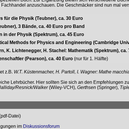
 im Fachhandel anzuschauen. Die Geschmäcker sind nun mal ver
für die Physik (Teubner), ca. 30 Euro
Teubner), 3 Bände, ca. 40 Euro pro Band
 in der Physik (Spektrum), ca. 45 Euro
atical Methods for Physics and Engineering (Cambridge Unive
korn, K. Lichtenegger, H. Stachel: Mathematik (Spektrum), ca.
enschaftler (Pearson), ca. 40 Euro
(nur für 1. Hälfte)
et z.B.
W.T. Küstenmacher, H. Partoll, I. Wagner: Mathe macchi
reiche Lehrbücher. Hier sollten Sie sich an den Empfehlungen z
alliday/Resnick/Walker
(Wiley-VCH),
Gerthsen
(Springer),
Tipl
(pdf-Datei)
digungen im
Diskussionsforum