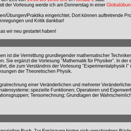
att der Vorlesung werde ich am Donnerstag in einer
Globalübun
n/Übungen/Praktika eingerichtet. Dort können auftretrende Pro
Anregungen und Kritik dankbar!
das wir neu gestartet haben!
en ist die Vermittlung grundlegender mathematischer Techniken
. Sie ergänzt die Vorlesung "Mathematik für Physiker". In der 
rt, die zum Verständnis der Vorlesung "Experimentalphysik I"
rlesungen der Theoretischen Physik.
tegralrechnung einer Veränderlichen und mehrerer Veränderlich
natensysteme; spezielle Funktionen; Operatoren und Eigenwerte;
ationsgruppen; Tensorrechnung; Grundlagen der Wahrscheinlich
m speziellen Buch. Zur Ergänzung bieten sich verschiedene Bücher