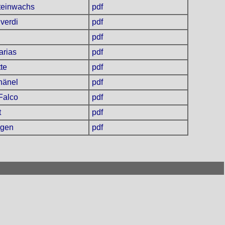
Steinwachs
pdf
verdi
pdf
pdf
arias
pdf
tte
pdf
hänel
pdf
Falco
pdf
t
pdf
rgen
pdf