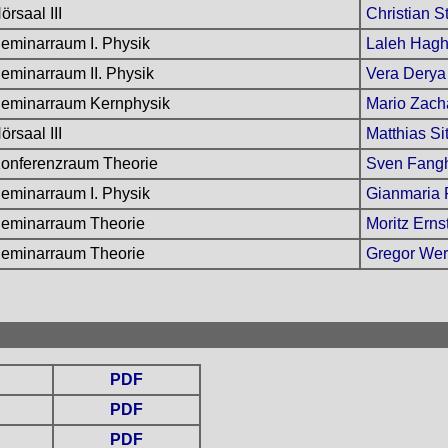
örsaal III
Christian 
eminarraum I. Physik
Laleh Hagh
eminarraum II. Physik
Vera Derya
eminarraum Kernphysik
Mario Zach
örsaal III
Matthias Si
onferenzraum Theorie
Sven Fang
eminarraum I. Physik
Gianmaria 
eminarraum Theorie
Moritz Erns
eminarraum Theorie
Gregor We
PDF
PDF
PDF